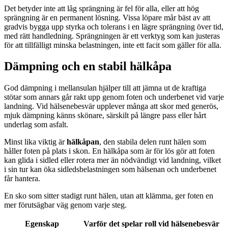
Det betyder inte att låg sprängning är fel för alla, eller att hög
sprängning är en permanent lösning. Vissa löpare mår bäst av att
gradvis bygga upp styrka och tolerans i en lägre sprängning över tid,
med rätt handledning. Sprängningen är ett verktyg som kan justeras
för att tillfälligt minska belastningen, inte ett facit som gäller för alla.
Dämpning och en stabil hälkåpa
God dämpning i mellansulan hjälper till att jämna ut de kraftiga
stötar som annars går rakt upp genom foten och underbenet vid varje
landning. Vid hälsenebesvär upplever många att skor med generös,
mjuk dämpning känns skönare, särskilt på längre pass eller hårt
underlag som asfalt.
Minst lika viktig är
hälkåpan
, den stabila delen runt hälen som
håller foten på plats i skon. En hälkåpa som är för lös gör att foten
kan glida i sidled eller rotera mer än nödvändigt vid landning, vilket
i sin tur kan öka sidledsbelastningen som hälsenan och underbenet
får hantera.
En sko som sitter stadigt runt hälen, utan att klämma, ger foten en
mer förutsägbar väg genom varje steg.
Egenskap
Varför det spelar roll vid hälsenebesvär