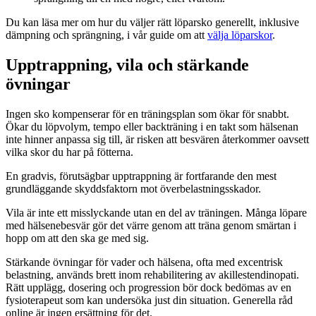
Du kan läsa mer om hur du väljer rätt löparsko generellt, inklusive
dämpning och sprängning, i vår guide om att
välja löparskor
.
Upptrappning, vila och stärkande
övningar
Ingen sko kompenserar för en träningsplan som ökar för snabbt.
Ökar du löpvolym, tempo eller backträning i en takt som hälsenan
inte hinner anpassa sig till, är risken att besvären återkommer oavsett
vilka skor du har på fötterna.
En gradvis, förutsägbar upptrappning är fortfarande den mest
grundläggande skyddsfaktorn mot överbelastningsskador.
Vila är inte ett misslyckande utan en del av träningen. Många löpare
med hälsenebesvär gör det värre genom att träna genom smärtan i
hopp om att den ska ge med sig.
Stärkande övningar för vader och hälsena, ofta med excentrisk
belastning, används brett inom rehabilitering av akillestendinopati.
Rätt upplägg, dosering och progression bör dock bedömas av en
fysioterapeut som kan undersöka just din situation. Generella råd
online är ingen ersättning för det.