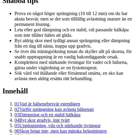
Snabba tips
Prova en något högre sprängning (10 till 12 mm) om du har
akuta besvär, men se det som tillfällig avlastning snarare än en
permanent lösning.
Leta efter god dämpning och en stabil, väl passande hälkåpa
som inte tillåter hälen att glida.
Byt aldrig skor med tydligt annan sprängning eller dämpning
från en dag till nästa, trappa upp gradvis.
Se över din träningsökning innan du skyller allt på skorna, för
snabb upptrappning är en vanlig bakomliggande orsak.
Komplettera med stärkande övningar för vader och hälsena,
gärna under vägledning av en fysioterapeut.
Sök vård vid ihållande eller försämrad smärta, en sko kan
avlasta men aldrig ersätta rätt behandling.
Innehåll
01
Vad är hälsenebesvär egentligen
02
Varför sprängning kan avlasta hälsenan
03
Dämpning och en stabil hälkåpa
04
Byt skor gradvis, inte tvärt
05
Upptrappning, vila och stärkande övningar
06
Skon botar inte, men kan minska belastningen