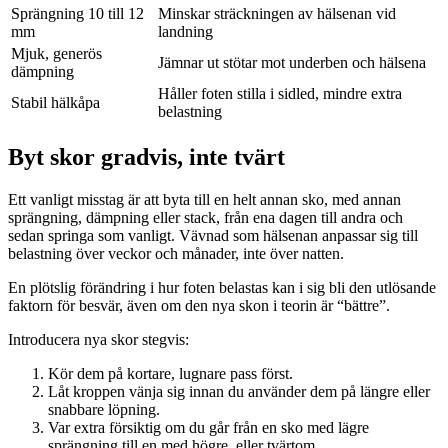
Sprängning 10 till 12
Minskar sträckningen av hälsenan vid
mm
landning
Mjuk, generös
Jämnar ut stötar mot underben och hälsena
dämpning
Håller foten stilla i sidled, mindre extra
Stabil hälkåpa
belastning
Byt skor gradvis, inte tvärt
Ett vanligt misstag är att byta till en helt annan sko, med annan
sprängning, dämpning eller stack, från ena dagen till andra och
sedan springa som vanligt. Vävnad som hälsenan anpassar sig till
belastning över veckor och månader, inte över natten.
En plötslig förändring i hur foten belastas kan i sig bli den utlösande
faktorn för besvär, även om den nya skon i teorin är “bättre”.
Introducera nya skor stegvis:
Kör dem på kortare, lugnare pass först.
Låt kroppen vänja sig innan du använder dem på längre eller
snabbare löpning.
Var extra försiktig om du går från en sko med lägre
sprängning till en med högre, eller tvärtom.