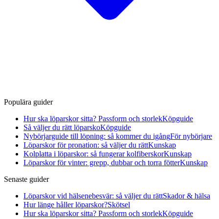
Populära guider
Hur ska löparskor sitta? Passform och storlek
Köpguide
Så väljer du rätt löparsko
Köpguide
Nybörjarguide till löpning: så kommer du igång
För nybörjare
Löparskor för pronation: så väljer du rätt
Kunskap
Kolplatta i löparskor: så fungerar kolfiberskor
Kunskap
Löparskor för vinter: grepp, dubbar och torra fötter
Kunskap
Senaste guider
Löparskor vid hälsenebesvär: så väljer du rätt
Skador & hälsa
Hur länge håller löparskor?
Skötsel
Hur ska löparskor sitta? Passform och storlek
Köpguide