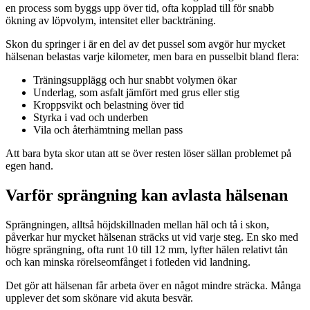
en process som byggs upp över tid, ofta kopplad till för snabb
ökning av löpvolym, intensitet eller backträning.
Skon du springer i är en del av det pussel som avgör hur mycket
hälsenan belastas varje kilometer, men bara en pusselbit bland flera:
Träningsupplägg och hur snabbt volymen ökar
Underlag, som asfalt jämfört med grus eller stig
Kroppsvikt och belastning över tid
Styrka i vad och underben
Vila och återhämtning mellan pass
Att bara byta skor utan att se över resten löser sällan problemet på
egen hand.
Varför sprängning kan avlasta hälsenan
Sprängningen, alltså höjdskillnaden mellan häl och tå i skon,
påverkar hur mycket hälsenan sträcks ut vid varje steg. En sko med
högre sprängning, ofta runt 10 till 12 mm, lyfter hälen relativt tån
och kan minska rörelseomfånget i fotleden vid landning.
Det gör att hälsenan får arbeta över en något mindre sträcka. Många
upplever det som skönare vid akuta besvär.