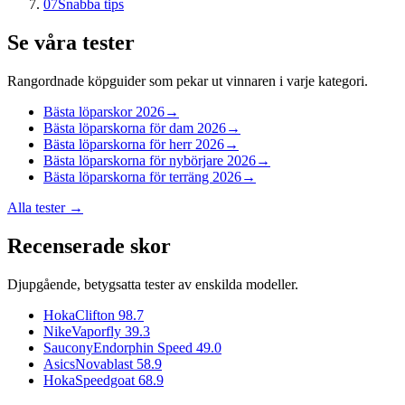
07
Snabba tips
Se våra tester
Rangordnade köpguider som pekar ut vinnaren i varje kategori.
Bästa löparskor 2026
→
Bästa löparskorna för dam 2026
→
Bästa löparskorna för herr 2026
→
Bästa löparskorna för nybörjare 2026
→
Bästa löparskorna för terräng 2026
→
Alla tester →
Recenserade skor
Djupgående, betygsatta tester av enskilda modeller.
Hoka
Clifton 9
8.7
Nike
Vaporfly 3
9.3
Saucony
Endorphin Speed 4
9.0
Asics
Novablast 5
8.9
Hoka
Speedgoat 6
8.9