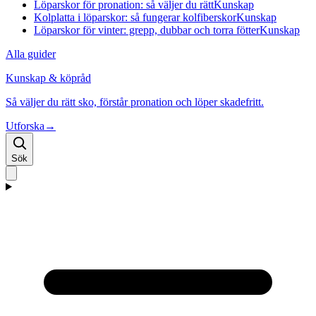
Löparskor för pronation: så väljer du rätt
Kunskap
Kolplatta i löparskor: så fungerar kolfiberskor
Kunskap
Löparskor för vinter: grepp, dubbar och torra fötter
Kunskap
Alla guider
Kunskap & köpråd
Så väljer du rätt sko, förstår pronation och löper skadefritt.
Utforska
→
Sök