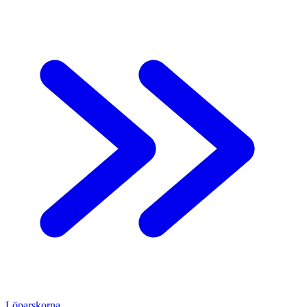
Löpar
skorna