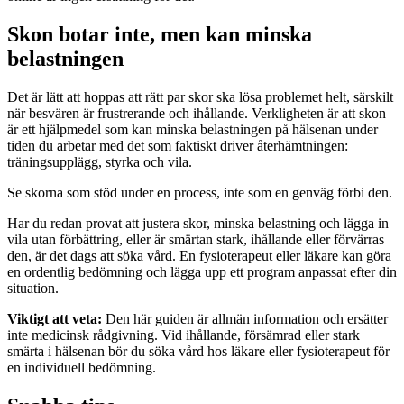
Skon botar inte, men kan minska
belastningen
Det är lätt att hoppas att rätt par skor ska lösa problemet helt, särskilt
när besvären är frustrerande och ihållande. Verkligheten är att skon
är ett hjälpmedel som kan minska belastningen på hälsenan under
tiden du arbetar med det som faktiskt driver återhämtningen:
träningsupplägg, styrka och vila.
Se skorna som stöd under en process, inte som en genväg förbi den.
Har du redan provat att justera skor, minska belastning och lägga in
vila utan förbättring, eller är smärtan stark, ihållande eller förvärras
den, är det dags att söka vård. En fysioterapeut eller läkare kan göra
en ordentlig bedömning och lägga upp ett program anpassat efter din
situation.
Viktigt att veta:
Den här guiden är allmän information och ersätter
inte medicinsk rådgivning. Vid ihållande, försämrad eller stark
smärta i hälsenan bör du söka vård hos läkare eller fysioterapeut för
en individuell bedömning.