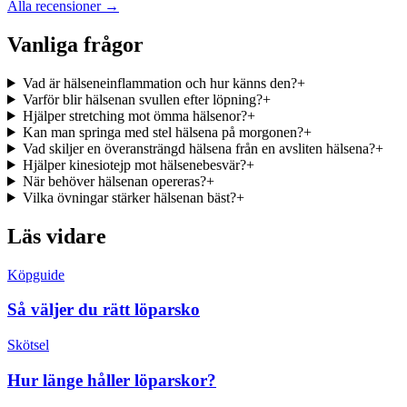
Alla recensioner →
Vanliga frågor
Vad är hälseneinflammation och hur känns den?
+
Varför blir hälsenan svullen efter löpning?
+
Hjälper stretching mot ömma hälsenor?
+
Kan man springa med stel hälsena på morgonen?
+
Vad skiljer en överansträngd hälsena från en avsliten hälsena?
+
Hjälper kinesiotejp mot hälsenebesvär?
+
När behöver hälsenan opereras?
+
Vilka övningar stärker hälsenan bäst?
+
Läs vidare
Köpguide
Så väljer du rätt löparsko
Skötsel
Hur länge håller löparskor?