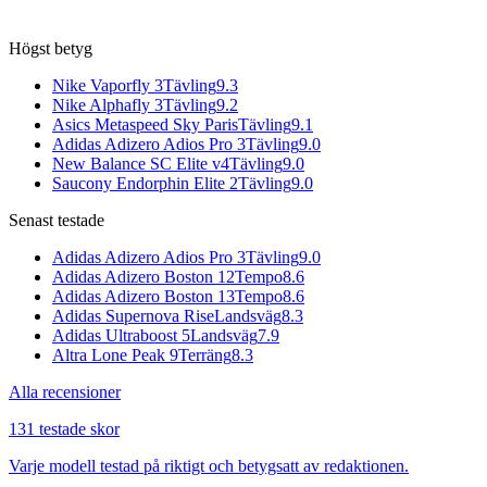
Högst betyg
Nike Vaporfly 3
Tävling
9.3
Nike Alphafly 3
Tävling
9.2
Asics Metaspeed Sky Paris
Tävling
9.1
Adidas Adizero Adios Pro 3
Tävling
9.0
New Balance SC Elite v4
Tävling
9.0
Saucony Endorphin Elite 2
Tävling
9.0
Senast testade
Adidas Adizero Adios Pro 3
Tävling
9.0
Adidas Adizero Boston 12
Tempo
8.6
Adidas Adizero Boston 13
Tempo
8.6
Adidas Supernova Rise
Landsväg
8.3
Adidas Ultraboost 5
Landsväg
7.9
Altra Lone Peak 9
Terräng
8.3
Alla recensioner
131 testade skor
Varje modell testad på riktigt och betygsatt av redaktionen.