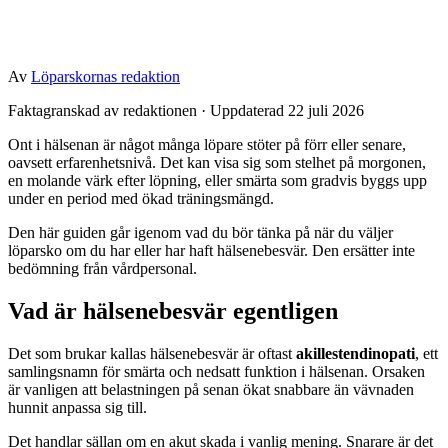
Av
Löparskornas redaktion
Faktagranskad av redaktionen · Uppdaterad 22 juli 2026
Ont i hälsenan är något många löpare stöter på förr eller senare,
oavsett erfarenhetsnivå. Det kan visa sig som stelhet på morgonen,
en molande värk efter löpning, eller smärta som gradvis byggs upp
under en period med ökad träningsmängd.
Den här guiden går igenom vad du bör tänka på när du väljer
löparsko om du har eller har haft hälsenebesvär. Den ersätter inte
bedömning från vårdpersonal.
Vad är hälsenebesvär egentligen
Det som brukar kallas hälsenebesvär är oftast
akillestendinopati
, ett
samlingsnamn för smärta och nedsatt funktion i hälsenan. Orsaken
är vanligen att belastningen på senan ökat snabbare än vävnaden
hunnit anpassa sig till.
Det handlar sällan om en akut skada i vanlig mening. Snarare är det