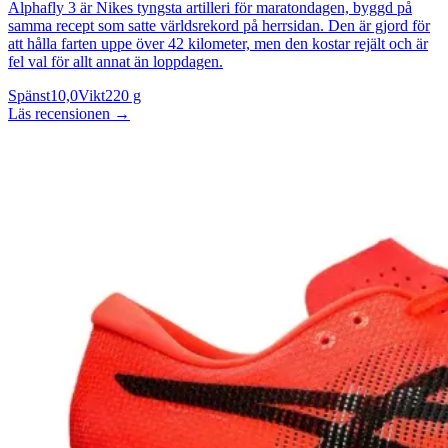
Alphafly 3 är Nikes tyngsta artilleri för maratondagen, byggd på
samma recept som satte världsrekord på herrsidan. Den är gjord för
att hålla farten uppe över 42 kilometer, men den kostar rejält och är
fel val för allt annat än loppdagen.
Spänst
10,0
Vikt
220 g
Läs recensionen
→