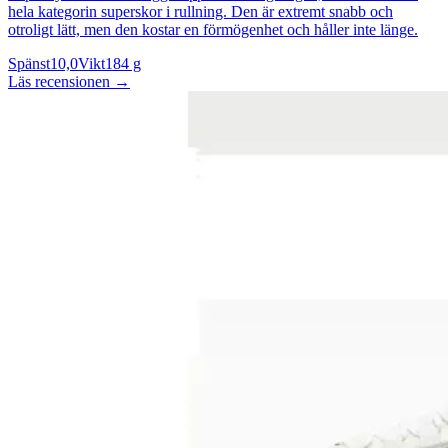
hela kategorin superskor i rullning. Den är extremt snabb och
otroligt lätt, men den kostar en förmögenhet och håller inte länge.
Spänst
10,0
Vikt
184 g
Läs recensionen
→