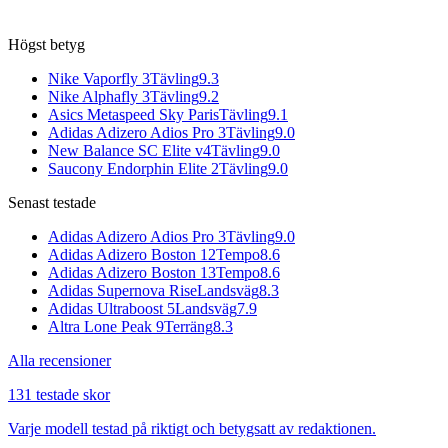
Högst betyg
Nike Vaporfly 3
Tävling
9.3
Nike Alphafly 3
Tävling
9.2
Asics Metaspeed Sky Paris
Tävling
9.1
Adidas Adizero Adios Pro 3
Tävling
9.0
New Balance SC Elite v4
Tävling
9.0
Saucony Endorphin Elite 2
Tävling
9.0
Senast testade
Adidas Adizero Adios Pro 3
Tävling
9.0
Adidas Adizero Boston 12
Tempo
8.6
Adidas Adizero Boston 13
Tempo
8.6
Adidas Supernova Rise
Landsväg
8.3
Adidas Ultraboost 5
Landsväg
7.9
Altra Lone Peak 9
Terräng
8.3
Alla recensioner
131 testade skor
Varje modell testad på riktigt och betygsatt av redaktionen.