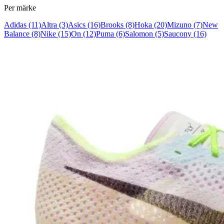
Per märke
Adidas
(11)
Altra
(3)
Asics
(16)
Brooks
(8)
Hoka
(20)
Mizuno
(7)
New
Balance
(8)
Nike
(15)
On
(12)
Puma
(6)
Salomon
(5)
Saucony
(16)