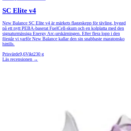
SC Elite v4
New Balance SC Elite v4 är märkets flaggskepp för tävling, byggd
på ett nytt PEBA-baserat FuelCell-skum och en kolplatta med den
signaturmässiga Energy Arc-urskärningen. Efter flera lopp i den
förstår vi varför New Balance kallar den sin snabbaste maratonsko
hittills.
Prisvärde
9,6
Vikt
230 g
Läs recensionen
→