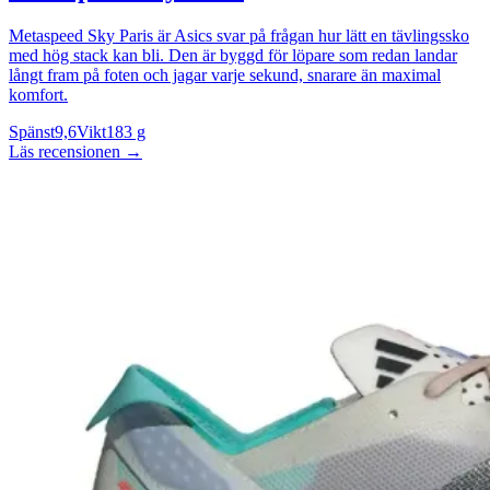
Metaspeed Sky Paris är Asics svar på frågan hur lätt en tävlingssko
med hög stack kan bli. Den är byggd för löpare som redan landar
långt fram på foten och jagar varje sekund, snarare än maximal
komfort.
Spänst
9,6
Vikt
183 g
Läs recensionen
→