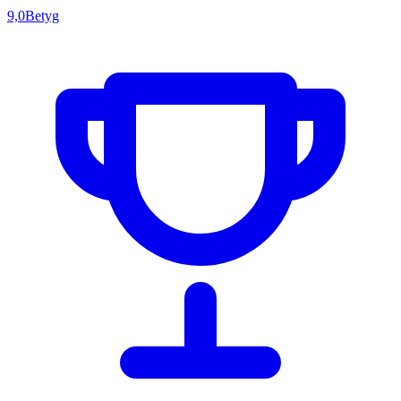
9,0
Betyg