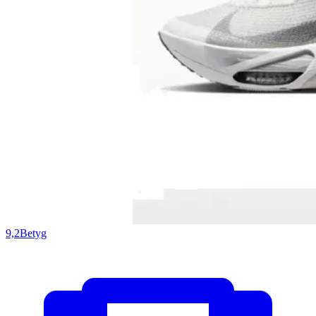
9,2
Betyg