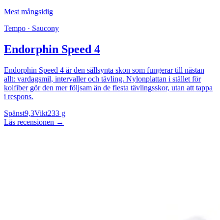
Mest mångsidig
Tempo · Saucony
Endorphin Speed 4
Endorphin Speed 4 är den sällsynta skon som fungerar till nästan
allt: vardagsmil, intervaller och tävling. Nylonplattan i stället för
kolfiber gör den mer följsam än de flesta tävlingsskor, utan att tappa
i respons.
Spänst
9,3
Vikt
233 g
Läs recensionen
→