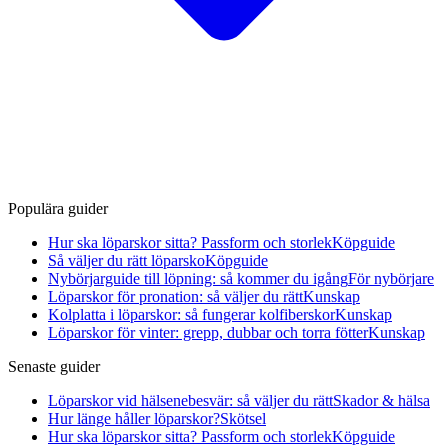
Populära guider
Hur ska löparskor sitta? Passform och storlek
Köpguide
Så väljer du rätt löparsko
Köpguide
Nybörjarguide till löpning: så kommer du igång
För nybörjare
Löparskor för pronation: så väljer du rätt
Kunskap
Kolplatta i löparskor: så fungerar kolfiberskor
Kunskap
Löparskor för vinter: grepp, dubbar och torra fötter
Kunskap
Senaste guider
Löparskor vid hälsenebesvär: så väljer du rätt
Skador & hälsa
Hur länge håller löparskor?
Skötsel
Hur ska löparskor sitta? Passform och storlek
Köpguide