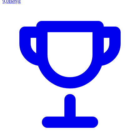
9,0
Betyg