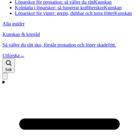
Löparskor för pronation: så väljer du rätt
Kunskap
Kolplatta i löparskor: så fungerar kolfiberskor
Kunskap
Löparskor för vinter: grepp, dubbar och torra fötter
Kunskap
Alla guider
Kunskap & köpråd
Så väljer du rätt sko, förstår pronation och löper skadefritt.
Utforska
→
Sök