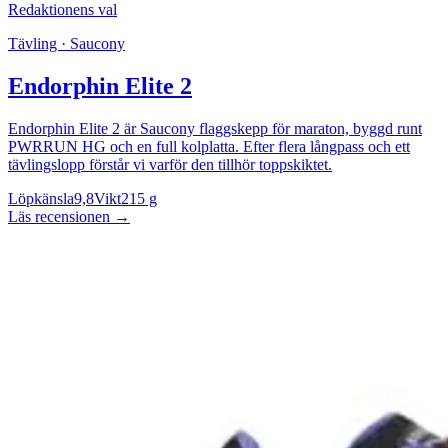
Redaktionens val
Tävling · Saucony
Endorphin Elite 2
Endorphin Elite 2 är Saucony flaggskepp för maraton, byggd runt
PWRRUN HG och en full kolplatta. Efter flera långpass och ett
tävlingslopp förstår vi varför den tillhör toppskiktet.
Löpkänsla
9,8
Vikt
215 g
Läs recensionen
→