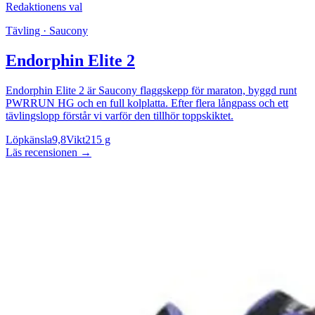
Redaktionens val
Tävling · Saucony
Endorphin Elite 2
Endorphin Elite 2 är Saucony flaggskepp för maraton, byggd runt
PWRRUN HG och en full kolplatta. Efter flera långpass och ett
tävlingslopp förstår vi varför den tillhör toppskiktet.
Löpkänsla
9,8
Vikt
215 g
Läs recensionen
→