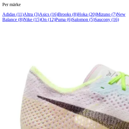
Per märke
Adidas
(11)
Altra
(3)
Asics
(16)
Brooks
(8)
Hoka
(20)
Mizuno
(7)
New
Balance
(8)
Nike
(15)
On
(12)
Puma
(6)
Salomon
(5)
Saucony
(16)