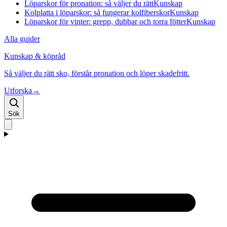
Löparskor för pronation: så väljer du rätt
Kunskap
Kolplatta i löparskor: så fungerar kolfiberskor
Kunskap
Löparskor för vinter: grepp, dubbar och torra fötter
Kunskap
Alla guider
Kunskap & köpråd
Så väljer du rätt sko, förstår pronation och löper skadefritt.
Utforska
→
Sök