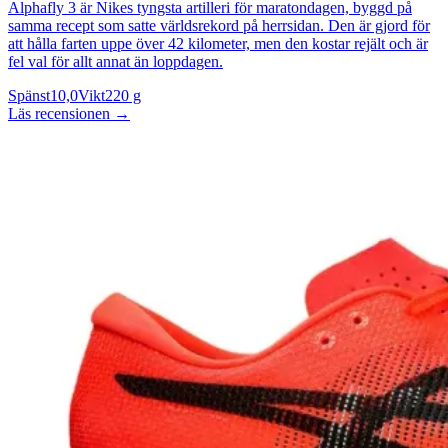
Alphafly 3 är Nikes tyngsta artilleri för maratondagen, byggd på
samma recept som satte världsrekord på herrsidan. Den är gjord för
att hålla farten uppe över 42 kilometer, men den kostar rejält och är
fel val för allt annat än loppdagen.
Spänst
10,0
Vikt
220 g
Läs recensionen
→