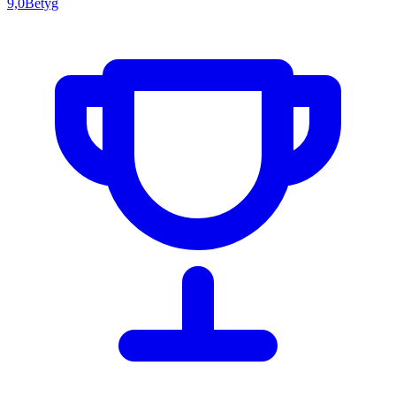
9,0
Betyg