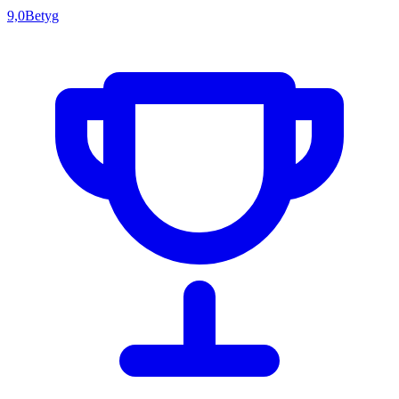
9,0
Betyg