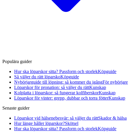
Populära guider
Hur ska löparskor sitta? Passform och storlek
Köpguide
Så väljer du rätt löparsko
Köpguide
Nybörjarguide till löpning: så kommer du igång
För nybörjare
Löparskor för pronation: så väljer du rätt
Kunskap
Kolplatta i löparskor: så fungerar kolfiberskor
Kunskap
Löparskor för vinter: grepp, dubbar och torra fötter
Kunskap
Senaste guider
Löparskor vid hälsenebesvär: så väljer du rätt
Skador & hälsa
Hur länge håller löparskor?
Skötsel
Hur ska löparskor sitta? Passform och storlek
Köpguide