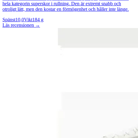
hela kategorin superskor i rullning. Den är extremt snabb och
otroligt lätt, men den kostar en förmögenhet och håller inte länge.
Spänst
10,0
Vikt
184 g
Läs recensionen
→