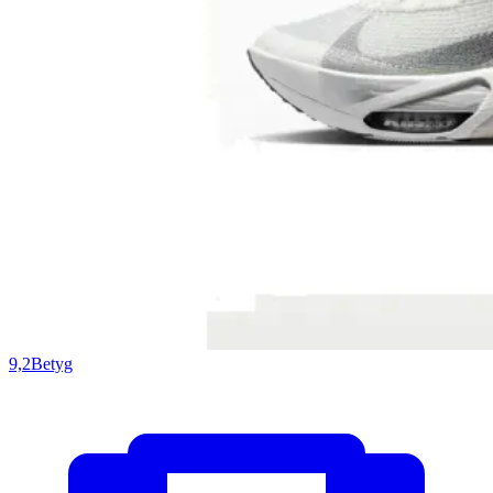
9,2
Betyg