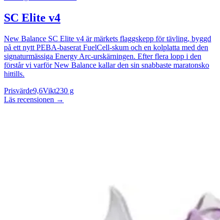
SC Elite v4
New Balance SC Elite v4 är märkets flaggskepp för tävling, byggd
på ett nytt PEBA-baserat FuelCell-skum och en kolplatta med den
signaturmässiga Energy Arc-urskärningen. Efter flera lopp i den
förstår vi varför New Balance kallar den sin snabbaste maratonsko
hittills.
Prisvärde
9,6
Vikt
230 g
Läs recensionen
→