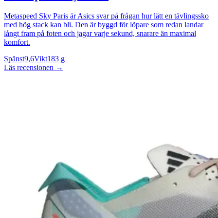
Metaspeed Sky Paris är Asics svar på frågan hur lätt en tävlingssko
med hög stack kan bli. Den är byggd för löpare som redan landar
långt fram på foten och jagar varje sekund, snarare än maximal
komfort.
Spänst
9,6
Vikt
183 g
Läs recensionen
→