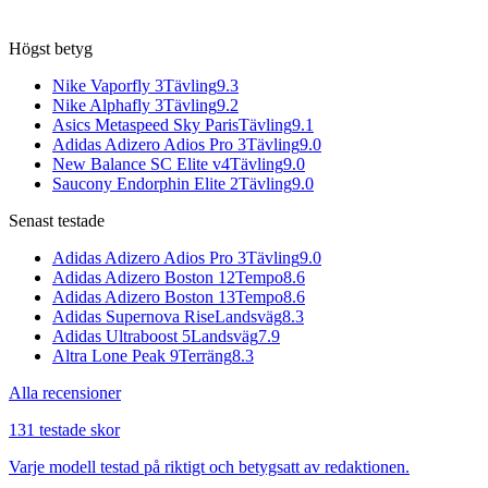
Högst betyg
Nike Vaporfly 3
Tävling
9.3
Nike Alphafly 3
Tävling
9.2
Asics Metaspeed Sky Paris
Tävling
9.1
Adidas Adizero Adios Pro 3
Tävling
9.0
New Balance SC Elite v4
Tävling
9.0
Saucony Endorphin Elite 2
Tävling
9.0
Senast testade
Adidas Adizero Adios Pro 3
Tävling
9.0
Adidas Adizero Boston 12
Tempo
8.6
Adidas Adizero Boston 13
Tempo
8.6
Adidas Supernova Rise
Landsväg
8.3
Adidas Ultraboost 5
Landsväg
7.9
Altra Lone Peak 9
Terräng
8.3
Alla recensioner
131 testade skor
Varje modell testad på riktigt och betygsatt av redaktionen.