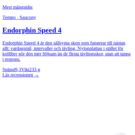
Mest mångsidig
Tempo · Saucony
Endorphin Speed 4
Endorphin Speed 4 är den sällsynta skon som fungerar till nästan
allt: vardagsmil, intervaller och tävling. Nylonplattan i stället för
kolfiber gör den mer följsam än de flesta tävlingsskor, utan att tappa
i respons.
Spänst
9,3
Vikt
233 g
Läs recensionen
→