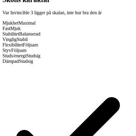
Var Invincible 3 ligger på skalan, inte hur bra den är
Mjukhet
Maximal
Fast
Mjuk
Stabilitet
Balanserad
Vinglig
Stabil
Flexibilitet
Följsam
Styv
Följsam
Studs/energi
Studsig
Dämpad
Studsig