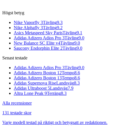
Högst betyg
Nike Vaporfly 3
Tävling
9.3
Nike Alphafly 3
Tävling
9.2
Asics Metaspeed Sky Paris
Tävling
9.1
Adidas Adizero Adios Pro 3
Tävling
9.0
New Balance SC Elite v4
Tävling
9.0
Saucony Endorphin Elite 2
Tävling
9.0
Senast testade
Adidas Adizero Adios Pro 3
Tävling
9.0
Adidas Adizero Boston 12
Tempo
8.6
Adidas Adizero Boston 13
Tempo
8.6
Adidas Supernova Rise
Landsväg
8.3
Adidas Ultraboost 5
Landsväg
7.9
Altra Lone Peak 9
Terräng
8.3
Alla recensioner
131 testade skor
Varje modell testad på riktigt och betygsatt av redaktionen.