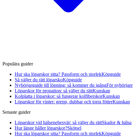
Populära guider
Hur ska löparskor sitta? Passform och storlek
Köpguide
Så väljer du rätt löparsko
Köpguide
Nybörjarguide till löpning: så kommer du igång
För nybörjare
Löparskor för pronation: så väljer du rätt
Kunskap
Kolplatta i löparskor: så fungerar kolfiberskor
Kunskap
Löparskor för vinter: grepp, dubbar och torra fötter
Kunskap
Senaste guider
Löparskor vid hälsenebesvär: så väljer du rätt
Skador & hälsa
Hur länge håller löparskor?
Skötsel
Hur ska löparskor sitta? Passform och storlek
Köpguide