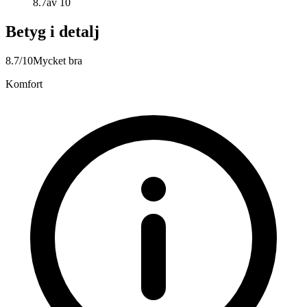
8.7
av 10
Betyg i detalj
8.7
/10
Mycket bra
Komfort