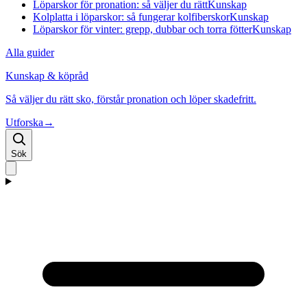
Löparskor för pronation: så väljer du rätt
Kunskap
Kolplatta i löparskor: så fungerar kolfiberskor
Kunskap
Löparskor för vinter: grepp, dubbar och torra fötter
Kunskap
Alla guider
Kunskap & köpråd
Så väljer du rätt sko, förstår pronation och löper skadefritt.
Utforska
→
Sök