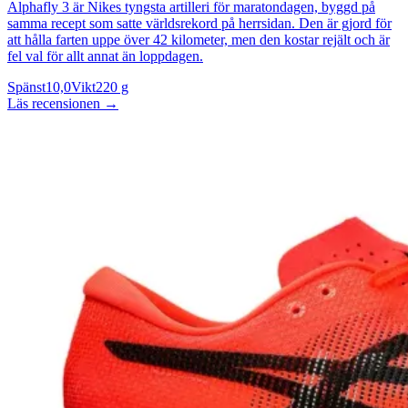
Alphafly 3 är Nikes tyngsta artilleri för maratondagen, byggd på
samma recept som satte världsrekord på herrsidan. Den är gjord för
att hålla farten uppe över 42 kilometer, men den kostar rejält och är
fel val för allt annat än loppdagen.
Spänst
10,0
Vikt
220 g
Läs recensionen
→