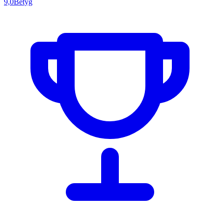
9,0
Betyg