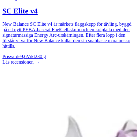
SC Elite v4
New Balance SC Elite v4 är märkets flaggskepp för tävling, byggd
på ett nytt PEBA-baserat FuelCell-skum och en kolplatta med den
signaturmässiga Energy Arc-urskärningen. Efter flera lopp i den
förstår vi varför New Balance kallar den sin snabbaste maratonsko
hittills.
Prisvärde
9,6
Vikt
230 g
Läs recensionen
→