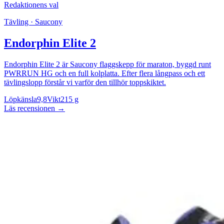
Redaktionens val
Tävling · Saucony
Endorphin Elite 2
Endorphin Elite 2 är Saucony flaggskepp för maraton, byggd runt
PWRRUN HG och en full kolplatta. Efter flera långpass och ett
tävlingslopp förstår vi varför den tillhör toppskiktet.
Löpkänsla
9,8
Vikt
215 g
Läs recensionen
→