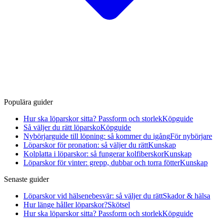
Populära guider
Hur ska löparskor sitta? Passform och storlek
Köpguide
Så väljer du rätt löparsko
Köpguide
Nybörjarguide till löpning: så kommer du igång
För nybörjare
Löparskor för pronation: så väljer du rätt
Kunskap
Kolplatta i löparskor: så fungerar kolfiberskor
Kunskap
Löparskor för vinter: grepp, dubbar och torra fötter
Kunskap
Senaste guider
Löparskor vid hälsenebesvär: så väljer du rätt
Skador & hälsa
Hur länge håller löparskor?
Skötsel
Hur ska löparskor sitta? Passform och storlek
Köpguide