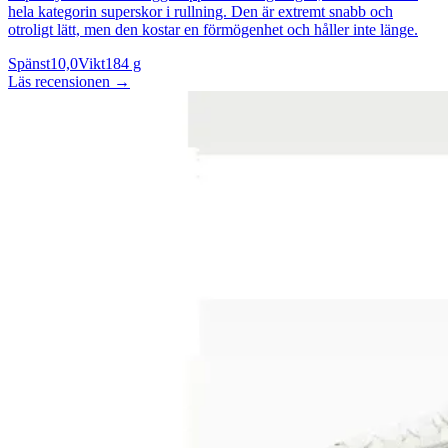
hela kategorin superskor i rullning. Den är extremt snabb och
otroligt lätt, men den kostar en förmögenhet och håller inte länge.
Spänst
10,0
Vikt
184 g
Läs recensionen
→