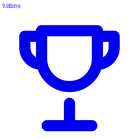
9,0
Betyg