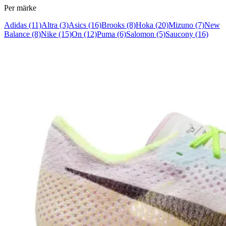
Per märke
Adidas
(11)
Altra
(3)
Asics
(16)
Brooks
(8)
Hoka
(20)
Mizuno
(7)
New
Balance
(8)
Nike
(15)
On
(12)
Puma
(6)
Salomon
(5)
Saucony
(16)