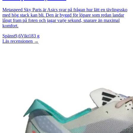
Metaspeed Sky Paris är Asics svar på frågan hur lätt en tävlingssko
med hög stack kan bli. Den är byggd för löpare som redan landar
långt fram på foten och jagar varje sekund, snarare än maximal
komfort.
Spänst
9,6
Vikt
183 g
Läs recensionen
→