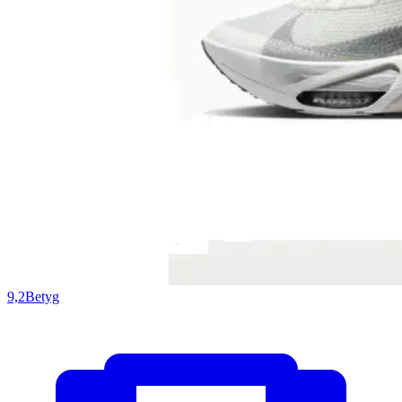
9,2
Betyg