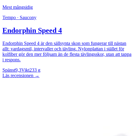
Mest mångsidig
Tempo · Saucony
Endorphin Speed 4
Endorphin Speed 4 är den sällsynta skon som fungerar till nästan
allt: vardagsmil, intervaller och tävling. Nylonplattan i stället för
kolfiber gör den mer följsam än de flesta tävlingsskor, utan att tappa
i respons.
Spänst
9,3
Vikt
233 g
Läs recensionen
→