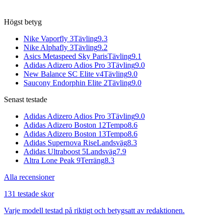
Högst betyg
Nike Vaporfly 3
Tävling
9.3
Nike Alphafly 3
Tävling
9.2
Asics Metaspeed Sky Paris
Tävling
9.1
Adidas Adizero Adios Pro 3
Tävling
9.0
New Balance SC Elite v4
Tävling
9.0
Saucony Endorphin Elite 2
Tävling
9.0
Senast testade
Adidas Adizero Adios Pro 3
Tävling
9.0
Adidas Adizero Boston 12
Tempo
8.6
Adidas Adizero Boston 13
Tempo
8.6
Adidas Supernova Rise
Landsväg
8.3
Adidas Ultraboost 5
Landsväg
7.9
Altra Lone Peak 9
Terräng
8.3
Alla recensioner
131 testade skor
Varje modell testad på riktigt och betygsatt av redaktionen.