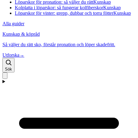
Löparskor för pronation: så väljer du rätt
Kunskap
Kolplatta i löparskor: så fungerar kolfiberskor
Kunskap
Löparskor för vinter: grepp, dubbar och torra fötter
Kunskap
Alla guider
Kunskap & köpråd
Så väljer du rätt sko, förstår pronation och löper skadefritt.
Utforska
→
Sök