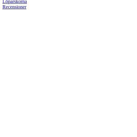
Löpar
skorna
Recensioner