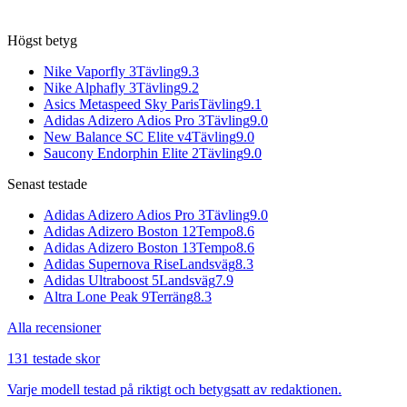
Högst betyg
Nike Vaporfly 3
Tävling
9.3
Nike Alphafly 3
Tävling
9.2
Asics Metaspeed Sky Paris
Tävling
9.1
Adidas Adizero Adios Pro 3
Tävling
9.0
New Balance SC Elite v4
Tävling
9.0
Saucony Endorphin Elite 2
Tävling
9.0
Senast testade
Adidas Adizero Adios Pro 3
Tävling
9.0
Adidas Adizero Boston 12
Tempo
8.6
Adidas Adizero Boston 13
Tempo
8.6
Adidas Supernova Rise
Landsväg
8.3
Adidas Ultraboost 5
Landsväg
7.9
Altra Lone Peak 9
Terräng
8.3
Alla recensioner
131 testade skor
Varje modell testad på riktigt och betygsatt av redaktionen.